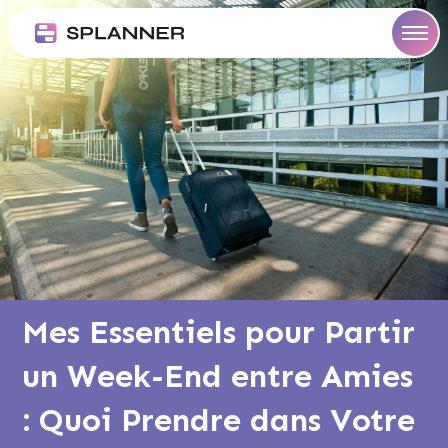
Aller
ommes
au
us
og
contenu
ncer
Mes Essentiels pour Partir
un Week-End entre Amies
: Quoi Prendre dans Votre