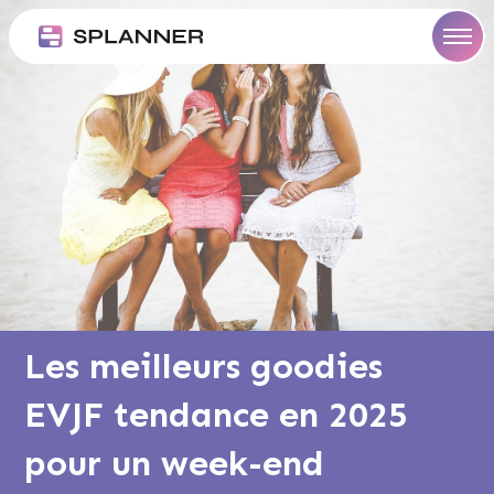
Aller
ommes
au
us
og
contenu
ncer
Les meilleurs goodies
EVJF tendance en 2025
pour un week-end