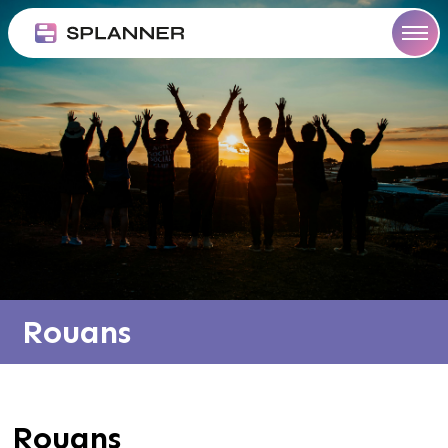
Aller
ommes
au
us
og
contenu
ncer
Rouans
Rouans