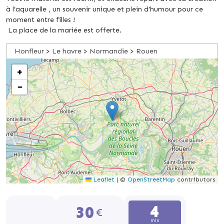
à l’aquarelle , un souvenir unique et plein d’humour pour ce
moment entre filles !
La place de la mariée est offerte.
Honfleur
>
Le havre
>
Normandie
>
Rouen
+
−
Leaflet
|
©
OpenStreetMap
contributors
4
30
min