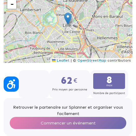
−
Leaflet
|
©
OpenStreetMap
contributors
8
62
max
Prix moyen par personne
Nombre de participant
Retrouver le partenaire sur Splanner et organiser vous
facilement
Commencer un événement